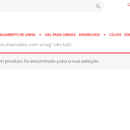
NGAMENTO DE UNHA
GEL PARA UNHAS
APARELHOS
CÍLIOS
SO
os marcados com a tag “cilio tufo”
 produto foi encontrado para a sua seleção.