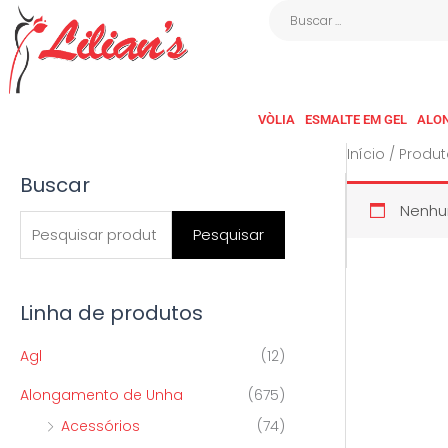
Ir
Buscar
para
…
o
conteúdo
VÒLIA
ESMALTE EM GEL
ALO
Início
/ Produt
Buscar
P
Nenhum
e
Pesquisar
s
q
Linha de produtos
u
i
Agl
(12)
s
Alongamento de Unha
(675)
a
Acessórios
(74)
r