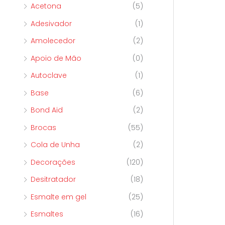
Acetona
(5)
p
Adesivador
(1)
o
r
Amolecedor
(2)
:
Apoio de Mão
(0)
Autoclave
(1)
Base
(6)
Bond Aid
(2)
Brocas
(55)
Cola de Unha
(2)
Decorações
(120)
Desitratador
(18)
Esmalte em gel
(25)
Esmaltes
(16)