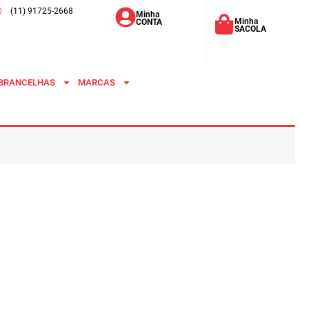
(11) 91725-2668
Minha
Minha
CONTA
SACOLA
BRANCELHAS
MARCAS