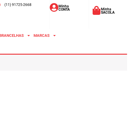
(11) 91725-2668
Minha
Minha
CONTA
SACOLA
BRANCELHAS
MARCAS