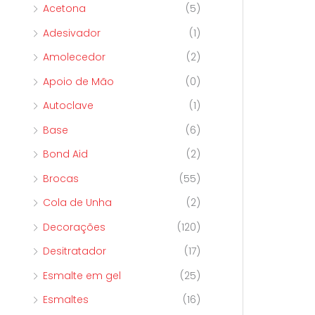
Acetona
(5)
p
Adesivador
(1)
o
r
Amolecedor
(2)
:
Apoio de Mão
(0)
Autoclave
(1)
Base
(6)
Bond Aid
(2)
Brocas
(55)
Cola de Unha
(2)
Decorações
(120)
Desitratador
(17)
Esmalte em gel
(25)
Esmaltes
(16)