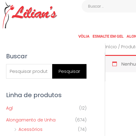
Ir
Buscar
para
…
o
conteúdo
VÒLIA
ESMALTE EM GEL
ALO
Início
/ Produt
Buscar
P
Nenhum
e
Pesquisar
s
q
Linha de produtos
u
i
Agl
(12)
s
Alongamento de Unha
(674)
a
Acessórios
(74)
r