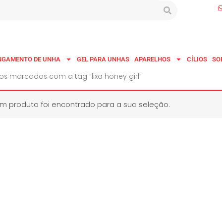
NGAMENTO DE UNHA
GEL PARA UNHAS
APARELHOS
CÍLIOS
SO
os marcados com a tag “lixa honey girl”
 produto foi encontrado para a sua seleção.