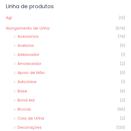
Linha de produtos
u
i
Agl
(12)
s
Alongamento de Unha
(674)
a
Acessórios
(74)
r
Acetona
(5)
p
o
Adesivador
(1)
r
Amolecedor
(2)
:
Apoio de Mão
(0)
Autoclave
(1)
Base
(6)
Bond Aid
(2)
Brocas
(55)
Cola de Unha
(2)
Decorações
(120)