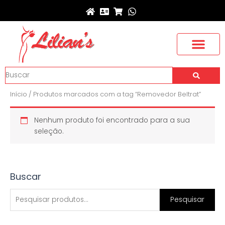
Ir
para
o
conteúdo
Buscar
Início
/ Produtos marcados com a tag “Removedor Beltrat”
Nenhum produto foi encontrado para a sua
seleção.
Buscar
P
e
Pesquisar
s
q