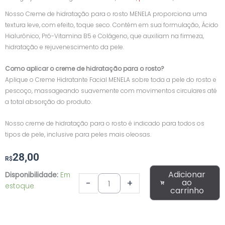
Nosso Creme de hidratação para o rosto MENELA proporciona uma
textura leve, com efeito, toque seco. Contém em sua formulação, Ácido
Hialurônico, Pró-Vitamina B5 e Colágeno, que auxiliam na firmeza,
hidratação e rejuvenescimento da pele.
Como aplicar o creme de hidratação para o rosto?
Aplique o Creme Hidratante Facial MENELA sobre toda a pele do rosto e
pescoço, massageando suavemente com movimentos circulares até
a total absorção do produto.
Nosso creme de hidratação para o rosto é indicado para todos os
tipos de pele, inclusive para peles mais oleosas.
28,00
R$
Creme
Adicionar
Disponibilidade:
Em
Hidratante
ao
-
+
estoque
carrinho
Facial
80g
Menela