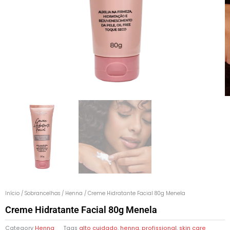
Início
/
Sobrancelhas
/
Henna
/ Creme Hidratante Facial 80g Menela
Creme Hidratante Facial 80g Menela
Category
Henna
Tags
alto cuidado
,
henna
,
profissional
,
skin care