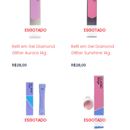
R$39,90.
R$28,00.
R$39,90.
R$28,00.
ESGOTADO
ESGOTADO
Refil em Gel Diamond
Refil em Gel Diamond
Glitter Aurora 14g
Glitter Sunshine 14g
R$
28,00
R$
28,00
ESGOTADO
ESGOTADO