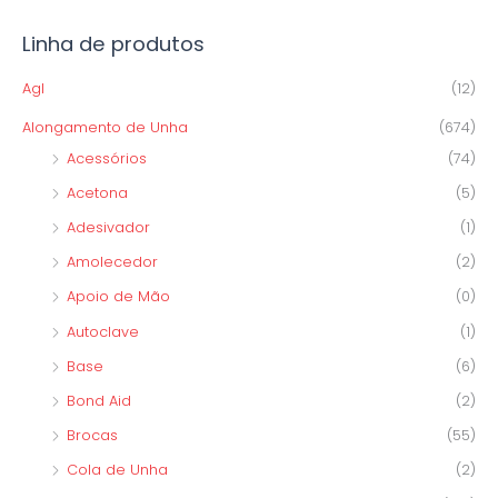
a
i
i
r
Linha de produtos
m
m
p
o
o
Agl
(12)
o
Alongamento de Unha
(674)
r
Acessórios
(74)
:
Acetona
(5)
Adesivador
(1)
Amolecedor
(2)
Apoio de Mão
(0)
Autoclave
(1)
Base
(6)
Bond Aid
(2)
Brocas
(55)
Cola de Unha
(2)