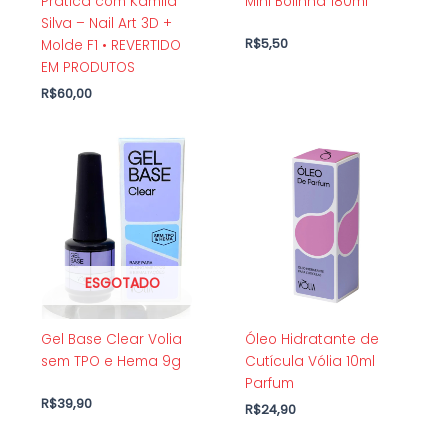
Prática com Kamila
Mini Bolinha 180ml
Silva – Nail Art 3D +
R$
5,50
Molde F1 • REVERTIDO
EM PRODUTOS
R$
60,00
ESGOTADO
Gel Base Clear Volia
Óleo Hidratante de
sem TPO e Hema 9g
Cutícula Vólia 10ml
Parfum
R$
39,90
R$
24,90