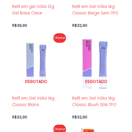
Refil em gel Vólia 12g
Refil em Gel Vòlia 14g
Gel Base Clear
Classic Beige Sem TPO
R$
39,90
R$
32,90
O
O
Oferta!
preço
preço
original
atual
era:
é:
R$39,90.
R$32,90.
ESGOTADO
ESGOTADO
Refil em Gel Vòlia 14g
Refil em Gel Vòlia 14g
Classic Blanc
Classic Blush SEM TPO
R$
32,90
R$
32,90
O
O
Oferta!