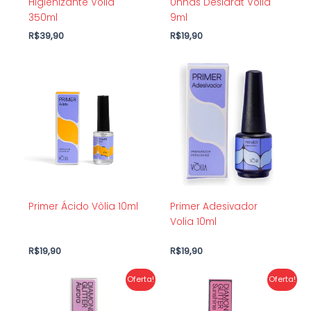
Higienizante Vòlia
Unhas Desidrat Volia
350ml
9ml
R$
39,90
R$
19,90
Primer Ácido Vòlia 10ml
Primer Adesivador
Volia 10ml
R$
19,90
R$
19,90
O
O
O
O
Oferta!
Oferta!
preço
preço
preço
preço
original
atual
original
atual
era:
é:
era:
é: