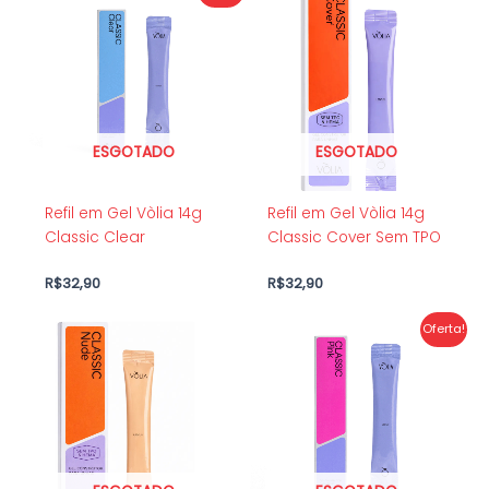
preço
preço
original
atual
era:
é:
R$39,90.
R$32,90.
ESGOTADO
ESGOTADO
Refil em Gel Vòlia 14g
Refil em Gel Vòlia 14g
Classic Clear
Classic Cover Sem TPO
R$
32,90
R$
32,90
O
O
Oferta!
preço
preço
original
atual
era:
é:
R$39,90.
R$32,90.