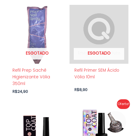
ESGOTADO
ESGOTADO
Refil Prep Sachê
Refil Primer SEM Ácido
Higienizante Vòlia
Vòlia 10ml
350ml
R$
8,90
R$
24,90
O
O
Oferta!
preço
preço
original
atual
era:
é:
R$44,90.
R$19,90.