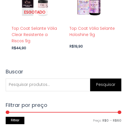
ESGOTADO
Top Coat Selante Vòlia
Top Coat Vòlia Selante
Clear Resistente a
Holoshine 9g
Riscos 9g
R$
19,90
R$
44,90
Buscar
P
P
P
r
r
e
Pesquisar
e
e
s
ç
ç
q
o
o
Filtrar por preço
u
m
m
i
í
á
s
Filtrar
Preço:
R$0
—
R$60
n
x