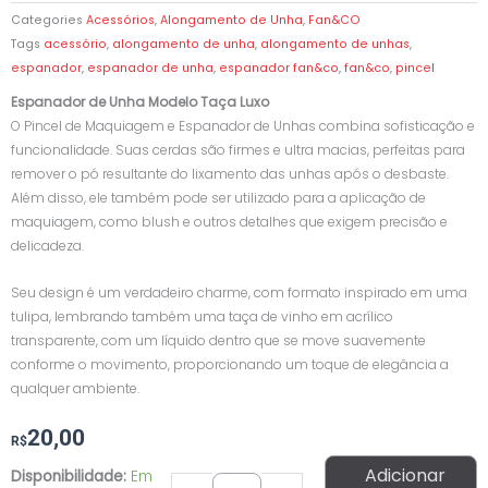
Categories
Acessórios
,
Alongamento de Unha
,
Fan&CO
Tags
acessório
,
alongamento de unha
,
alongamento de unhas
,
espanador
,
espanador de unha
,
espanador fan&co
,
fan&co
,
pincel
Espanador de Unha Modelo Taça Luxo
O Pincel de Maquiagem e Espanador de Unhas combina sofisticação e
funcionalidade. Suas cerdas são firmes e ultra macias, perfeitas para
remover o pó resultante do lixamento das unhas após o desbaste.
Além disso, ele também pode ser utilizado para a aplicação de
maquiagem, como blush e outros detalhes que exigem precisão e
delicadeza.
Seu design é um verdadeiro charme, com formato inspirado em uma
tulipa, lembrando também uma taça de vinho em acrílico
transparente, com um líquido dentro que se move suavemente
conforme o movimento, proporcionando um toque de elegância a
qualquer ambiente.
20,00
R$
Espanador
Adicionar
Disponibilidade:
Em