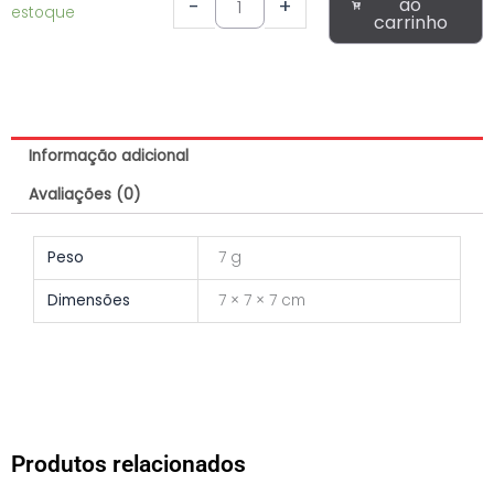
de
ao
-
+
estoque
carrinho
Unha
Modelo
Taça
Tulipa
Luxo
-
Informação adicional
Vinho
Avaliações (0)
quantidade
Peso
7 g
Dimensões
7 × 7 × 7 cm
Produtos relacionados