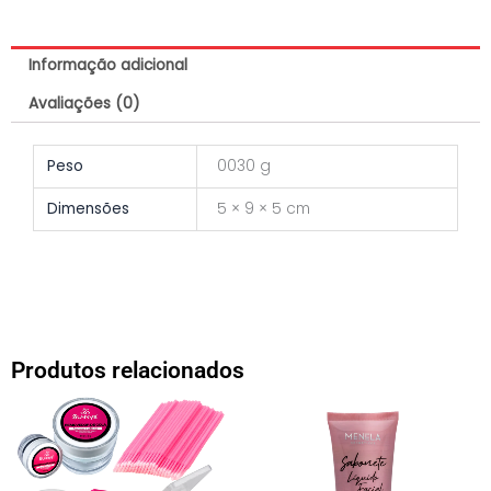
quantidade
Informação adicional
Avaliações (0)
Peso
0030 g
Dimensões
5 × 9 × 5 cm
Produtos relacionados