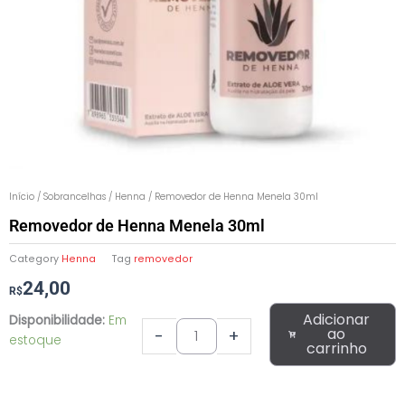
Início
/
Sobrancelhas
/
Henna
/ Removedor de Henna Menela 30ml
Removedor de Henna Menela 30ml
Category
Henna
Tag
removedor
24,00
R$
Removedor
Adicionar
Disponibilidade:
Em
de
ao
-
+
estoque
carrinho
Henna
Menela
30ml