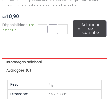
unhas artísticas deslumbrantes com linhas lindas
10,90
R$
Spider
Adicionar
Disponibilidade:
Em
Gel
ao
-
+
estoque
carrinho
para
Unhas
05
Vermelho
10ml
Real
Informação adicional
Love
Avaliações (0)
quantidade
Peso
7 g
Dimensões
7 × 7 × 7 cm