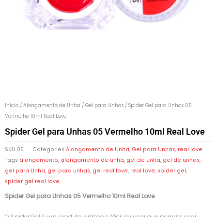
Início
/
Alongamento de Unha
/
Gel para Unhas
/ Spider Gel para Unhas 05
Vermelho 10ml Real Love
Spider Gel para Unhas 05 Vermelho 10ml Real Love
SKU
05
Categories
Alongamento de Unha
,
Gel para Unhas
,
real love
Tags
alongamento
,
alongamento de unha
,
gel de unha
,
gel de unhas
,
gel para Unha
,
gel para unhas
,
gel real love
,
real love
,
spider gel
,
spider gel real love
Spider Gel para Unhas 05 Vermelho 10ml Real Love
O Spider Gel é um produto prático e fácil de usar que permite criar