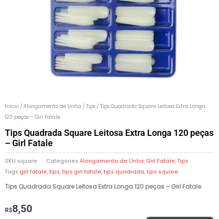
Início
/
Alongamento de Unha
/
Tips
/ Tips Quadrada Square Leitosa Extra Longa
120 peças – Girl Fatale
Tips Quadrada Square Leitosa Extra Longa 120 peças
– Girl Fatale
SKU
square
Categories
Alongamento de Unha
,
Girl Fatale
,
Tips
Tags
girl fatale
,
tips
,
tips girl fatale
,
tips quadrada
,
tips square
Tips Quadrada Square Leitosa Extra Longa 120 peças – Girl Fatale
O
O
8,50
R$