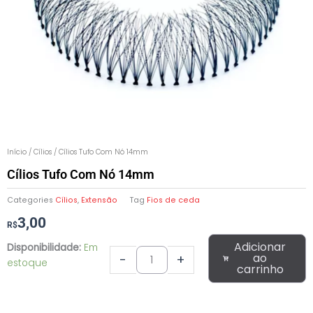
Início
/
Cílios
/ Cílios Tufo Com Nó 14mm
Cílios Tufo Com Nó 14mm
Categories
Cílios
,
Extensão
Tag
Fios de ceda
3,00
R$
Cílios
Adicionar
Disponibilidade:
Em
Tufo
ao
-
+
estoque
carrinho
Com
Nó
14mm