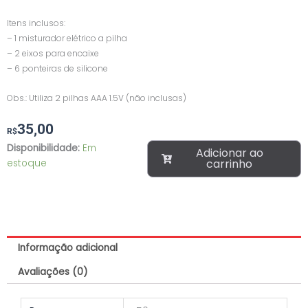
Itens inclusos:
– 1 misturador elétrico a pilha
– 2 eixos para encaixe
– 6 ponteiras de silicone
Obs.: Utiliza 2 pilhas AAA 1.5V (não inclusas)
35,00
R$
Mixer
Disponibilidade:
Em
Adicionar ao
Agitador
carrinho
estoque
Misturador
de
Cola
para
Cílios
Informação adicional
SKY
quantidade
Avaliações (0)