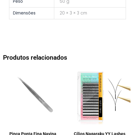
Peso
50 g
Dimensões
20 × 3 × 3 cm
Produtos relacionados
Pinça Ponta Fina Navina
Cílios Nagaraku YY Lashes