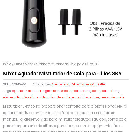
Início
/
Cílios
/ Mixer Agitador Misturador de Cola para Cílios SKY
Mixer Agitador Misturador de Cola para Cílios SKY
SKU
MIXER-PR
Categories
Aparelhos
,
Cílios
,
Extensão
,
Olho
Tags
agitador de cola
,
agitador de cola para cilios
,
cola para cílios
,
misturador de cola
,
misturador de cola para cilios
,
mixer
,
mixer de cola
Misturador Elétrico irá proporcionar conforto para a profissional: ele irá
agitar o produto sem ser preciso fazer esse processo de forma
manual. Foi desenvolvido para misturar produtos líquidos, como cola
para alongamento de cílios, pigmentos para micropigmentação e