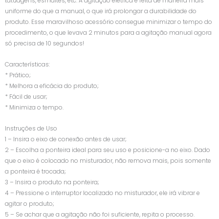
tatuagens, esmaltes, etc. A agitação elétrica é feita de maneira mais
uniforme do que a manual, o que irá prolongar a durabilidade do
produto. Esse maravilhoso acessório consegue minimizar o tempo do
procedimento, o que levava 2 minutos para a agitação manual agora
só precisa de 10 segundos!
Características:
* Prático;
* Melhora a eficácia do produto;
* Fácil de usar;
* Minimiza o tempo.
Instruções de Uso
1 – Insira o eixo de conexão antes de usar;
2 – Escolha a ponteira ideal para seu uso e posicione-a no eixo. Dado
que o eixo é colocado no misturador, não remova mais, pois somente
a ponteira é trocada;
3 – Insira o produto na ponteira;
4 – Pressione o interruptor localizado no misturador, ele irá vibrar e
agitar o produto;
5 – Se achar que a agitação não foi suficiente, repita o processo.