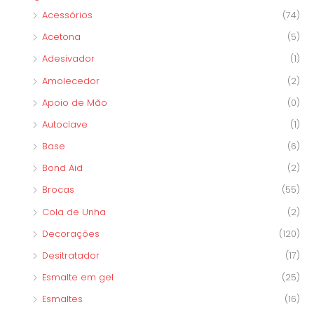
Acessórios
(74)
:
Acetona
(5)
Adesivador
(1)
Amolecedor
(2)
Apoio de Mão
(0)
Autoclave
(1)
Base
(6)
Bond Aid
(2)
Brocas
(55)
Cola de Unha
(2)
Decorações
(120)
Desitratador
(17)
Esmalte em gel
(25)
Esmaltes
(16)