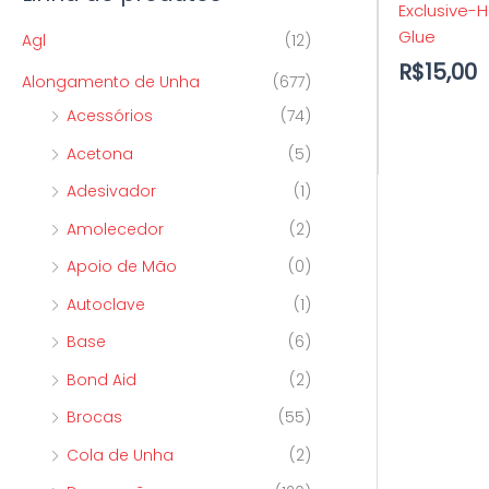
Exclusive-H
p
o
o
Glue
Agl
(12)
o
R$
15,00
Alongamento de Unha
(677)
r
Acessórios
(74)
:
Acetona
(5)
Adesivador
(1)
Amolecedor
(2)
Apoio de Mão
(0)
Autoclave
(1)
Base
(6)
Bond Aid
(2)
Brocas
(55)
Cola de Unha
(2)