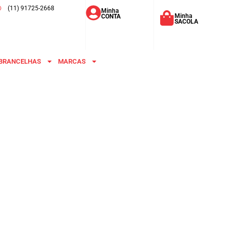
(11) 91725-2668
Minha
Minha
CONTA
SACOLA
BRANCELHAS
MARCAS