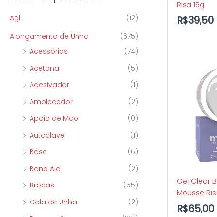
Risa 15g
p
o
o
Agl
(12)
R$
39,50
o
Alongamento de Unha
(675)
r
Acessórios
(74)
:
Acetona
(5)
Adesivador
(1)
Amolecedor
(2)
Apoio de Mão
(0)
Autoclave
(1)
Base
(6)
Bond Aid
(2)
Gel Clear Bu
Brocas
(55)
Mousse Ris
Cola de Unha
(2)
R$
65,00