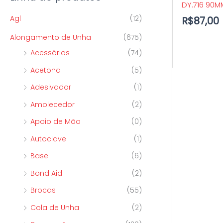
DY.716 90M
p
o
o
Agl
(12)
R$
87,00
o
Alongamento de Unha
(675)
r
Acessórios
(74)
:
Acetona
(5)
Adesivador
(1)
Amolecedor
(2)
Apoio de Mão
(0)
Autoclave
(1)
Base
(6)
Bond Aid
(2)
Brocas
(55)
Cola de Unha
(2)