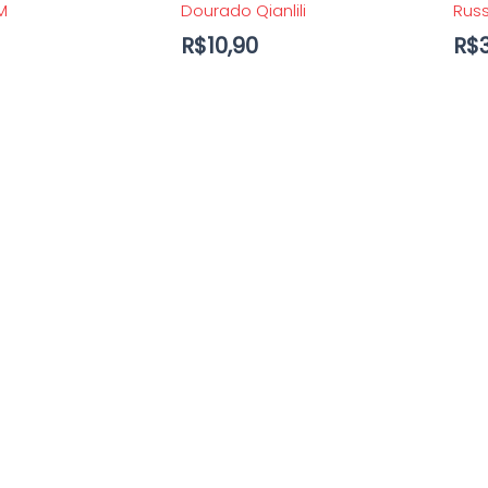
M
Dourado Qianlili
Russ
R$
10,90
R$