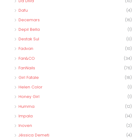
Da Diva
(10)
Dafu
(4)
Decemars
(16)
Depil Bella
(1)
Destak Sul
(0)
Fadvan
(10)
Fan&CO
(34)
FanNails
(76)
Girl Fatale
(18)
Helen Color
(1)
Honey Girl
(1)
Humma
(12)
Impala
(14)
Inoven
(2)
Jéssica Demeti
(4)