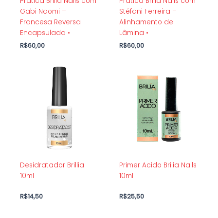
Prática Brilia Nails com
Prática Brilia Nails com
Gabi Naomi –
Stéfani Ferreira –
Francesa Reversa
Alinhamento de
Encapsulada •
Lâmina •
R$
60,00
R$
60,00
Desidratador Brillia
Primer Acido Brilia Nails
10ml
10ml
R$
14,50
R$
25,50