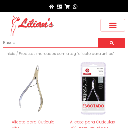
Ir
para
o
conteúdo
Buscar
Início
/ Produtos marcados com a tag “alicate para unhas”
ESGOTADO
Alicate para Cutícula
Alicate para Cutículas