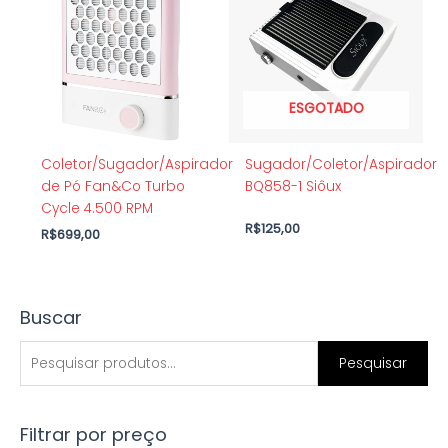
ESGOTADO
Coletor/Sugador/Aspirador
Sugador/Coletor/Aspirador
de Pó Fan&Co Turbo
BQ858-1 Siôux
Cycle 4.500 RPM
R$
125,00
R$
699,00
Buscar
P
P
P
r
r
e
Pesquisar
e
e
s
ç
ç
q
o
o
Filtrar por preço
u