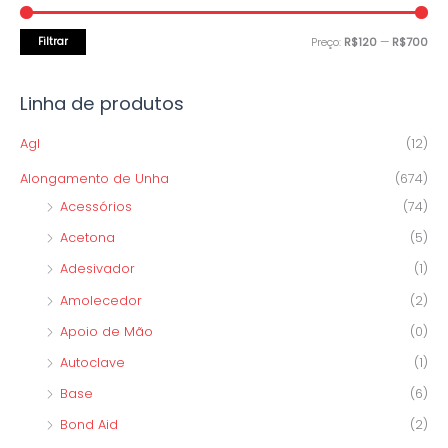
m
m
i
í
á
s
Filtrar
Preço:
R$120
—
R$700
n
x
a
i
i
r
Linha de produtos
m
m
p
o
o
Agl
(12)
o
Alongamento de Unha
(674)
r
Acessórios
(74)
:
Acetona
(5)
Adesivador
(1)
Amolecedor
(2)
Apoio de Mão
(0)
Autoclave
(1)
Base
(6)
Bond Aid
(2)