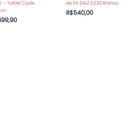
 – Turble Cycle
de Pó D&Z DZ20 Branco
nco
R$
540,00
699,90