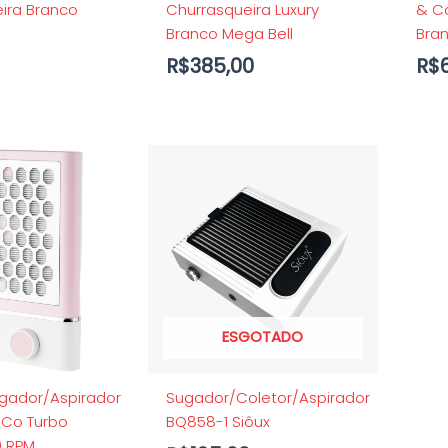
ira Branco
Churrasqueira Luxury
& Co
Branco Mega Bell
Bra
R$
385,00
R$
ESGOTADO
gador/Aspirador
Sugador/Coletor/Aspirador
&Co Turbo
BQ858-1 Siôux
0 RPM