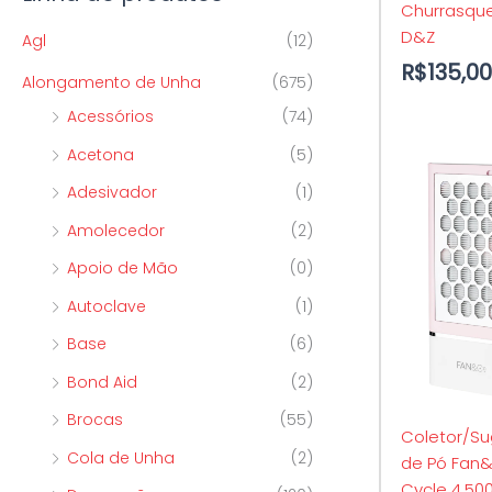
Churrasque
p
o
o
D&Z
Agl
(12)
o
R$
135,00
Alongamento de Unha
(675)
r
Acessórios
(74)
:
Acetona
(5)
Adesivador
(1)
Amolecedor
(2)
Apoio de Mão
(0)
Autoclave
(1)
Base
(6)
Bond Aid
(2)
Brocas
(55)
Coletor/Su
Cola de Unha
(2)
de Pó Fan
Cycle 4.50