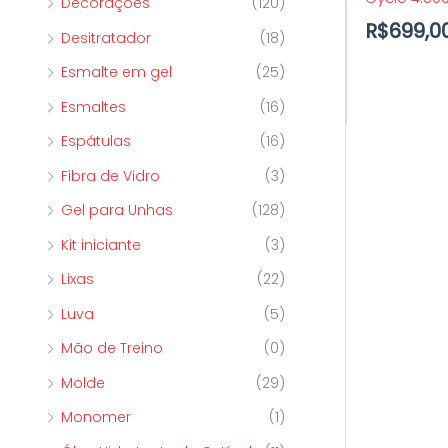
Decorações
(120)
R$
699,0
Desitratador
(18)
Esmalte em gel
(25)
Esmaltes
(16)
Espátulas
(16)
Fibra de Vidro
(3)
Gel para Unhas
(128)
Kit iniciante
(3)
Lixas
(22)
Luva
(5)
Mão de Treino
(0)
Molde
(29)
Monomer
(1)