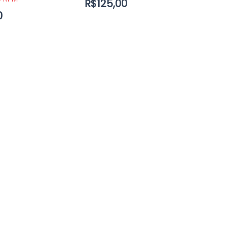
R$
125,00
0