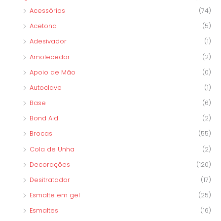
Acessórios
(74)
:
Acetona
(5)
Adesivador
(1)
Amolecedor
(2)
Apoio de Mão
(0)
Autoclave
(1)
Base
(6)
Bond Aid
(2)
Brocas
(55)
Cola de Unha
(2)
Decorações
(120)
Desitratador
(17)
Esmalte em gel
(25)
Esmaltes
(16)