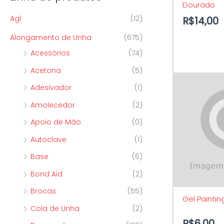
Dourado
p
o
o
Agl
(12)
R$
14,00
o
Alongamento de Unha
(675)
r
Acessórios
(74)
:
Acetona
(5)
Adesivador
(1)
Amolecedor
(2)
Apoio de Mão
(0)
Autoclave
(1)
Base
(6)
Bond Aid
(2)
Brocas
(55)
Gel Painti
Cola de Unha
(2)
R$
6,00