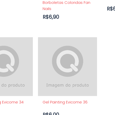
Borboletas Coloridas Fan
R$
Nails
R$
6,90
ng Evicome 34
Gel Painting Evicome 36
R$
6,00