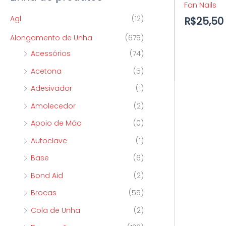
Fan Nails
p
o
o
Agl
(12)
R$
25,50
o
Alongamento de Unha
(675)
r
Acessórios
(74)
:
Acetona
(5)
Adesivador
(1)
Amolecedor
(2)
Apoio de Mão
(0)
Autoclave
(1)
Base
(6)
Bond Aid
(2)
Brocas
(55)
Cola de Unha
(2)