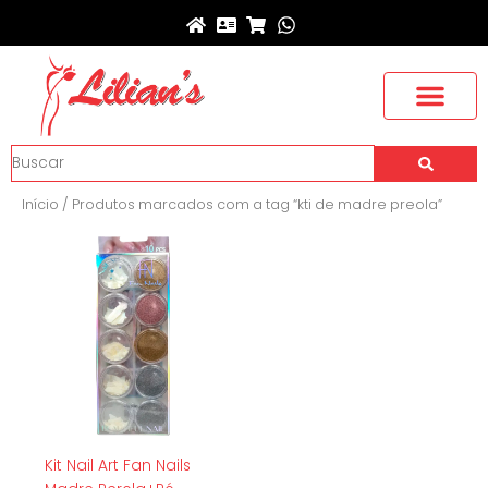
Ir
para
o
conteúdo
Buscar
Início
/ Produtos marcados com a tag “kti de madre preola”
Kit Nail Art Fan Nails