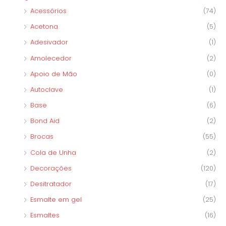
Acessórios
(74)
:
Acetona
(5)
Adesivador
(1)
Amolecedor
(2)
Apoio de Mão
(0)
Autoclave
(1)
Base
(6)
Bond Aid
(2)
Brocas
(55)
Cola de Unha
(2)
Decorações
(120)
Desitratador
(17)
Esmalte em gel
(25)
Esmaltes
(16)