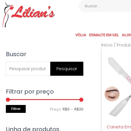
Ir
Buscar
para
…
o
conteúdo
VÒLIA
ESMALTE EM GEL
ALO
Início
/ Produt
Buscar
P
P
P
r
r
e
Pesquisar
e
e
s
ç
ç
q
o
o
Filtrar por preço
u
m
m
i
í
á
s
Filtrar
Preço:
R$0
—
R$20
n
x
a
i
i
Caneta Em 
r
Linha de produtos
m
m