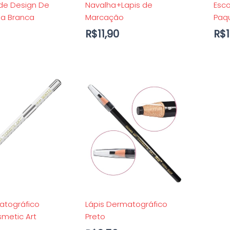
de Design De
Navalha+Lapis de
Esco
ha Branca
Marcação
Paq
R$
11,90
R$
atográfico
Lápis Dermatográfico
metic Art
Preto