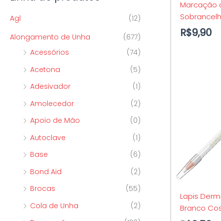
Marcação 
p
o
o
Sobrancel
Agl
(12)
o
R$
9,90
Alongamento de Unha
(677)
r
Acessórios
(74)
:
Acetona
(5)
Adesivador
(1)
Amolecedor
(2)
Apoio de Mão
(0)
Autoclave
(1)
Base
(6)
Bond Aid
(2)
Brocas
(55)
Lapis Derm
Cola de Unha
(2)
Branco Cos