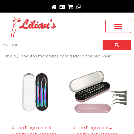
Ir
para
o
conteúdo
Buscar
Início
/ Produtos marcados com a tag “pinça real love”
Kit de Pinça com 3
Kit de Pinça com 4