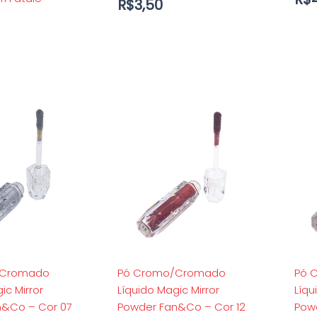
R$
3,50
/Cromado
Pó Cromo/Cromado
Pó 
ic Mirror
Líquido Magic Mirror
Líqu
n&Co – Cor 07
Powder Fan&Co – Cor 12
Pow