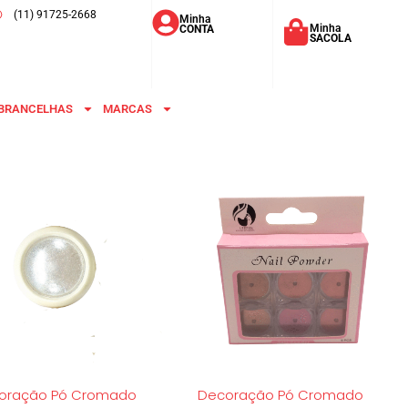
(11) 91725-2668
Minha
Minha
CONTA
SACOLA
BRANCELHAS
MARCAS
oração Pó Cromado
Decoração Pó Cromado