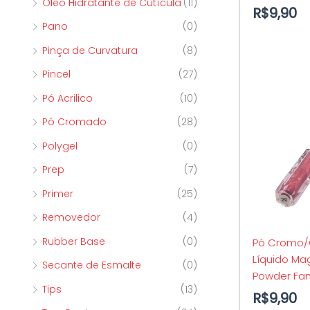
Óleo Hidratante de Cutícula
(11)
R$
9,90
Pano
(0)
Pinça de Curvatura
(8)
Pincel
(27)
Pó Acrilico
(10)
Pó Cromado
(28)
Polygel
(0)
Prep
(7)
Primer
(25)
Removedor
(4)
Rubber Base
(0)
Pó Cromo
Líquido Mag
Secante de Esmalte
(0)
Powder Fa
Tips
(13)
R$
9,90