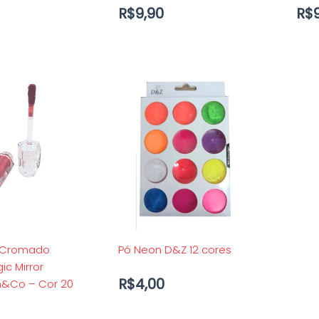
R$
9,90
R$
/Cromado
Pó Neon D&Z 12 cores
ic Mirror
R$
4,00
n&Co – Cor 20