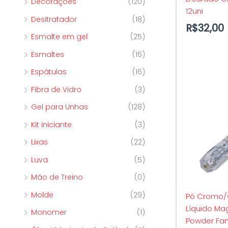
Decorações
(120)
12uni
Desitratador
(18)
R$
32,00
Esmalte em gel
(25)
Esmaltes
(16)
Espátulas
(16)
Fibra de Vidro
(3)
Gel para Unhas
(128)
Kit iniciante
(3)
Lixas
(22)
Luva
(5)
Mão de Treino
(0)
Molde
(29)
Pó Cromo
Líquido Mag
Monomer
(1)
Powder Fa