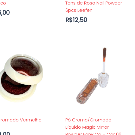
nco
Tons de Rosa Nail Powder
6pcs Leefen
6,00
R$
12,50
Cromado Vermelho
Pó Cromo/Cromado
Líquido Magic Mirror
4,00
Powder Fan&Co – Cor 06