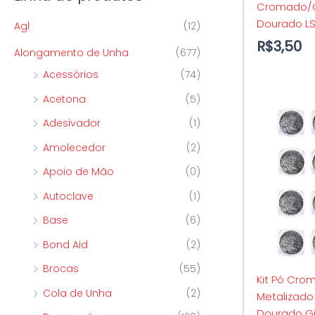
Cromado/
p
o
o
Dourado LS
Agl
(12)
o
R$
3,50
Alongamento de Unha
(677)
r
Acessórios
(74)
:
Acetona
(5)
Adesivador
(1)
Amolecedor
(2)
Apoio de Mão
(0)
Autoclave
(1)
Base
(6)
Bond Aid
(2)
Brocas
(55)
Kit Pó Cro
Cola de Unha
(2)
Metalizado
Dourado Gir