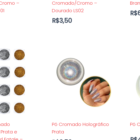
Cromo –
Cromado/Cromo –
Bra
01
Dourado LS02
R$
R$
3,50
mado
Pó Cromado Holográfico
Pó 
 Prata e
Prata
R$
l Fatale –