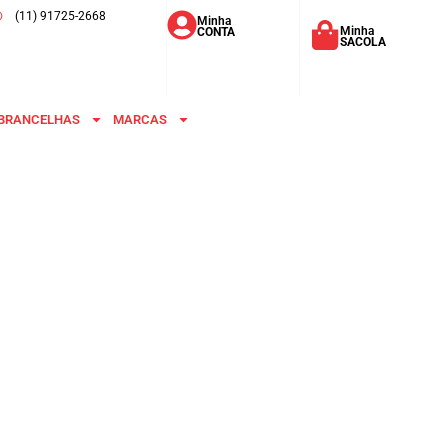
(11) 91725-2668
Minha
Minha
CONTA
SACOLA
BRANCELHAS
MARCAS