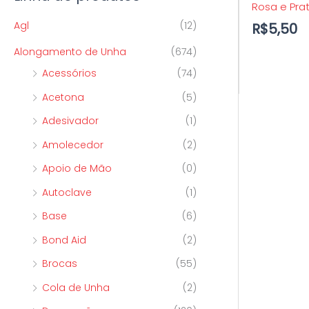
Rosa e Pra
p
o
o
Agl
(12)
R$
5,50
o
Alongamento de Unha
(674)
r
Acessórios
(74)
:
Acetona
(5)
Adesivador
(1)
Amolecedor
(2)
Apoio de Mão
(0)
Autoclave
(1)
Base
(6)
Bond Aid
(2)
Brocas
(55)
Cola de Unha
(2)