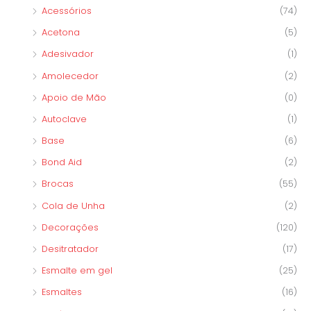
Acessórios
(74)
:
Acetona
(5)
Adesivador
(1)
Amolecedor
(2)
Apoio de Mão
(0)
Autoclave
(1)
Base
(6)
Bond Aid
(2)
Brocas
(55)
Cola de Unha
(2)
Decorações
(120)
Desitratador
(17)
Esmalte em gel
(25)
Esmaltes
(16)